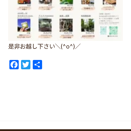
是非お越し下さい＼(^o^)／
F
T
共
ac
w
有
e
itt
b
er
o
o
k