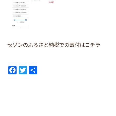
セゾンのふるさと納税での寄付は
コチラ
F
T
共
ac
w
有
e
itt
b
er
o
o