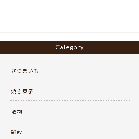
b
er
o
o
k
Category
さつまいも
焼き菓子
漬物
雑穀