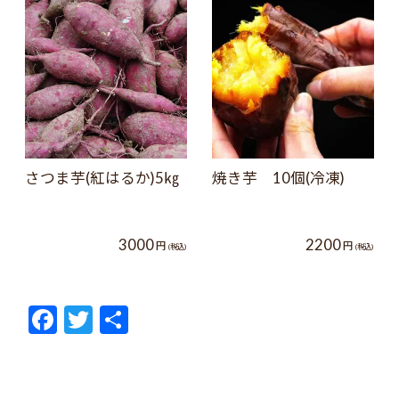
さつま芋(紅はるか)5㎏
焼き芋 10個(冷凍)
3000
2200
円
円
(税込)
(税込)
F
T
共
ac
w
有
e
itt