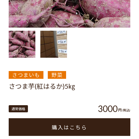
さつまいも
野菜
さつま芋(紅はるか)5㎏
3000
通常価格
円
(税込)
購入はこちら